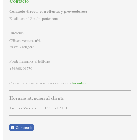
Contacto
Contacto directo con clientes y proveedores:
Email: central@bullimporter.com
Dirección
C/Buenaventura, nº4,
30394
Cartagena
Puede llamarnos al teléfono
+34968508576
Contacte con nosotros a través de nuestro
formulario.
Horario atención al cliente
Lunes - Viernes
07:30
-
17:00
Compartir